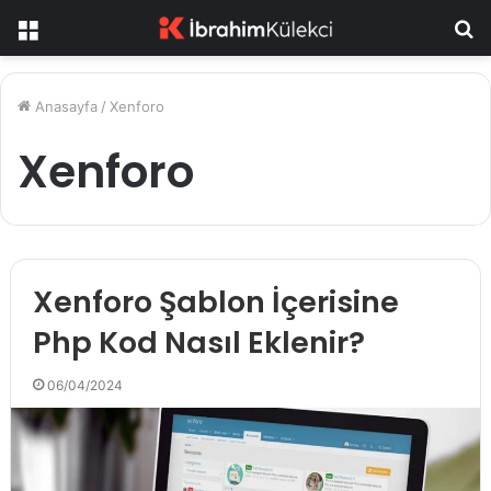
Menü
A
y
...
Anasayfa
/
Xenforo
Xenforo
Xenforo Şablon İçerisine
Php Kod Nasıl Eklenir?
06/04/2024