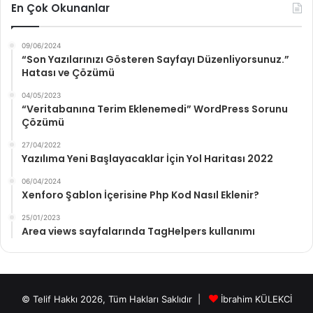
En Çok Okunanlar
09/06/2024
“Son Yazılarınızı Gösteren Sayfayı Düzenliyorsunuz.”
Hatası ve Çözümü
04/05/2023
“Veritabanına Terim Eklenemedi” WordPress Sorunu
Çözümü
27/04/2022
Yazılıma Yeni Başlayacaklar İçin Yol Haritası 2022
06/04/2024
Xenforo Şablon İçerisine Php Kod Nasıl Eklenir?
25/01/2023
Area views sayfalarında TagHelpers kullanımı
© Telif Hakkı 2026, Tüm Hakları Saklıdır |
İbrahim KÜLEKCİ