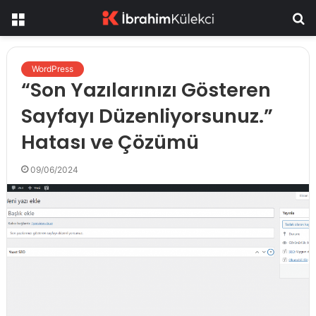
Menü
A
y
...
WordPress
“Son Yazılarınızı Gösteren
Sayfayı Düzenliyorsunuz.”
Hatası ve Çözümü
09/06/2024